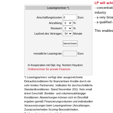
LP will ach
- concentrat
Leasingrechner *)
industry
- a very bro
Anschaffungskosten
Euro
- a qualifie
Anzahlung
%
Restwert
%
This enables
Laufzeit des Vertrages
Monate
monatliche Leasingrate
Euro
In Kooperation mit Dipl.-Ing. Norbert Heydorn
Onlinerechner für private Finanzen
*) Leasingpartners verfügt über ausgezeichnete
Einkaufskonditionen für finanzierbare Kredite durch ein
sehr breites Partnernetz. Indikation für durchschnittliche
Standardkonditionen. Stand November 2011. Kein small
ticket Geschäft. Bonitäts- und volumensabhängige
Konditionen: Abweichungen können sich im Einzelfall
ergeben gemäß Finanzierungsvolumen und individuellen
Voraussetzungen beim Leasingnehmer (Anzahlungen,
Zusatzsicherheiten Scoring-Besonderheiten,