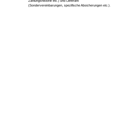
Zahlungshistorie etc.) und Lieferant
(Sondervereinbarungen, spezifische Absicherungen etc.).