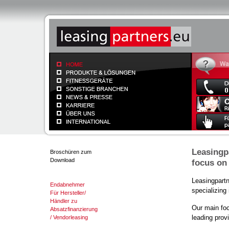
Leasingpa
Broschüren zum
Download
focus on
Leasingpartn
Endabnehmer
specializing
Für Hersteller/
Händler zu
Our main fo
Absatzfinanzierung
leading prov
/ Vendorleasing